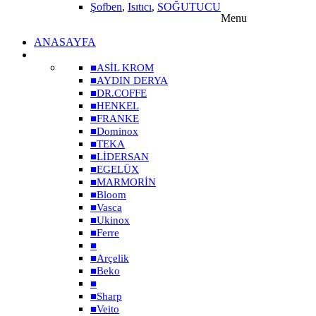
Şofben
,
Isıtıcı
,
SOĞUTUCU
Menu
ANASAYFA
MARKALAR
■
ASİL KROM
■
AYDIN DERYA
■
DR.COFFE
■
HENKEL
■
FRANKE
■
Dominox
■
TEKA
■
LİDERSAN
■
EGELÜX
■
MARMORİN
■
Bloom
■
Vasca
■
Ukinox
■
Ferre
■
■
Arçelik
■
Beko
■
■
Sharp
■
Veito