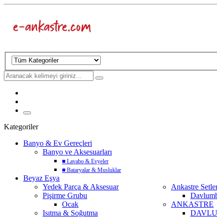
Kategoriler
Banyo & Ev Gereçleri
Banyo ve Aksesuarları
■
Lavabo & Evyeler
■
Bataryalar & Musluklar
Beyaz Eşya
Yedek Parça & Aksesuar
Ankastre Setle
Pişirme Grubu
Davlum
Ocak
ANKASTRE
Isıtma & Soğutma
DAVL