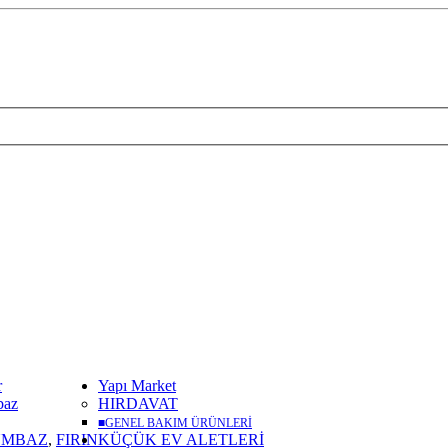
r
Yapı Market
baz
HIRDAVAT
■
GENEL BAKIM ÜRÜNLERİ
UMBAZ
,
FIRIN
KÜÇÜK EV ALETLERİ