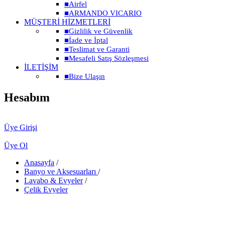
■
Airfel
■
ARMANDO VICARIO
MÜŞTERİ HİZMETLERİ
■
Gizlilik ve Güvenlik
■
İade ve İptal
■
Teslimat ve Garanti
■
Mesafeli Satış Sözleşmesi
İLETİŞİM
■
Bize Ulaşın
Hesabım
Üye Girişi
Üye Ol
Anasayfa
/
Banyo ve Aksesuarları
/
Lavabo & Evyeler
/
Çelik Evyeler