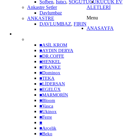
Şofben
,
Isıtıcı
,
SOĞUTUCU
KÜÇÜK EV
Ankastre Setler
ALETLERİ
Davlumbaz
Menu
ANKASTRE
DAVLUMBAZ
,
FIRIN
ANASAYFA
MARKALAR
■
ASİL KROM
■
AYDIN DERYA
■
DR.COFFE
■
HENKEL
■
FRANKE
■
Dominox
■
TEKA
■
LİDERSAN
■
EGELÜX
■
MARMORİN
■
Bloom
■
Vasca
■
Ukinox
■
Ferre
■
■
Arçelik
■
Beko