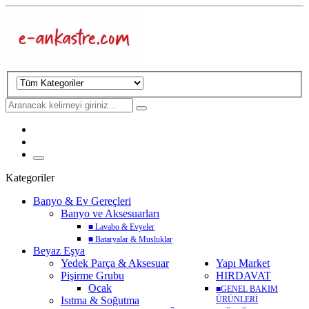
Kategoriler
Banyo & Ev Gereçleri
Banyo ve Aksesuarları
■
Lavabo & Evyeler
■
Bataryalar & Musluklar
Beyaz Eşya
Yedek Parça & Aksesuar
Yapı Market
Pişirme Grubu
HIRDAVAT
Ocak
■
GENEL BAKIM
Isıtma & Soğutma
ÜRÜNLERİ