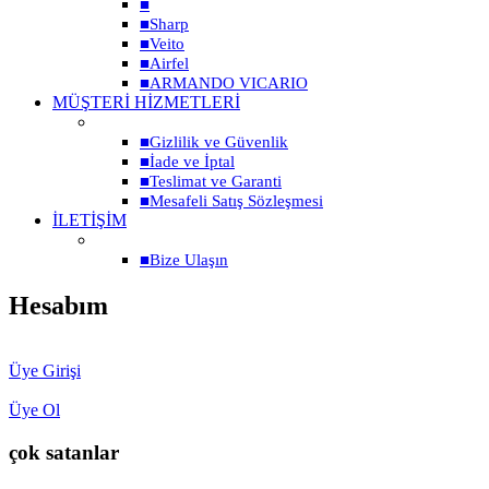
■
■
Sharp
■
Veito
■
Airfel
■
ARMANDO VICARIO
MÜŞTERİ HİZMETLERİ
■
Gizlilik ve Güvenlik
■
İade ve İptal
■
Teslimat ve Garanti
■
Mesafeli Satış Sözleşmesi
İLETİŞİM
■
Bize Ulaşın
Hesabım
Üye Girişi
Üye Ol
çok satanlar