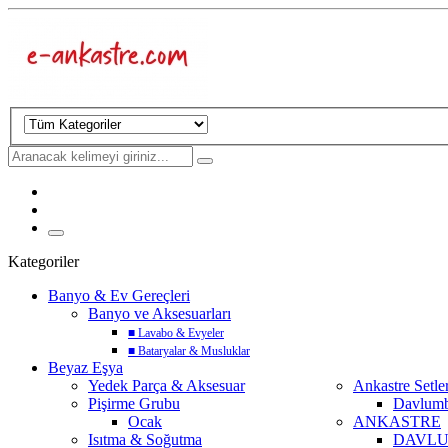
Kategoriler
Banyo & Ev Gereçleri
Banyo ve Aksesuarları
■
Lavabo & Evyeler
■
Bataryalar & Musluklar
Beyaz Eşya
Yedek Parça & Aksesuar
Ankastre Setle
Pişirme Grubu
Davlum
Ocak
ANKASTRE
Isıtma & Soğutma
DAVL