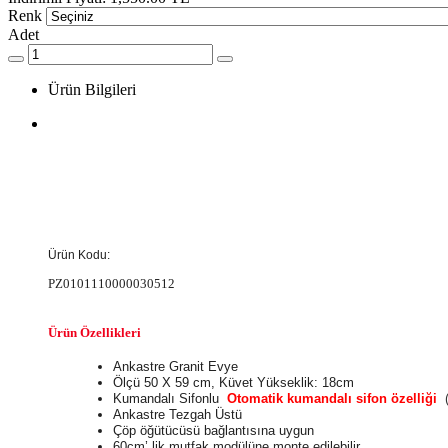
Renk
Adet
Ürün Bilgileri
Ürün Kodu:
PZ0101110000030512
Ürün Özellikleri
Ankastre Granit Evye
Ölçü 50 X 59 cm, Küvet Yükseklik: 18cm
Kumandalı Sifonlu
Otomatik kumandalı sifon özelliği
Ankastre Tezgah Üstü
Çöp öğütücüsü bağlantısına uygun
60cm’ lik mutfak modülüne monte edilebilir