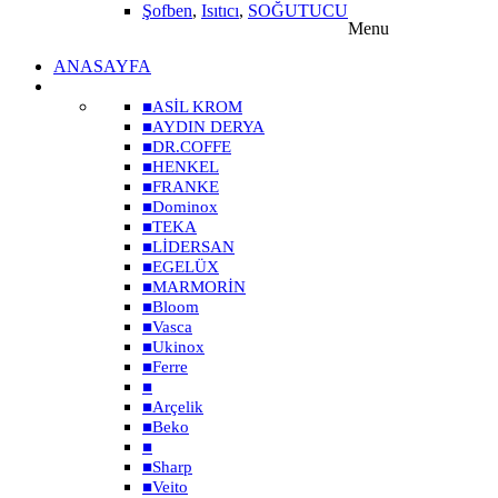
Şofben
,
Isıtıcı
,
SOĞUTUCU
Menu
ANASAYFA
MARKALAR
■
ASİL KROM
■
AYDIN DERYA
■
DR.COFFE
■
HENKEL
■
FRANKE
■
Dominox
■
TEKA
■
LİDERSAN
■
EGELÜX
■
MARMORİN
■
Bloom
■
Vasca
■
Ukinox
■
Ferre
■
■
Arçelik
■
Beko
■
■
Sharp
■
Veito