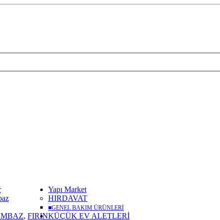
r
Yapı Market
baz
HIRDAVAT
■
GENEL BAKIM ÜRÜNLERİ
UMBAZ
,
FIRIN
KÜÇÜK EV ALETLERİ