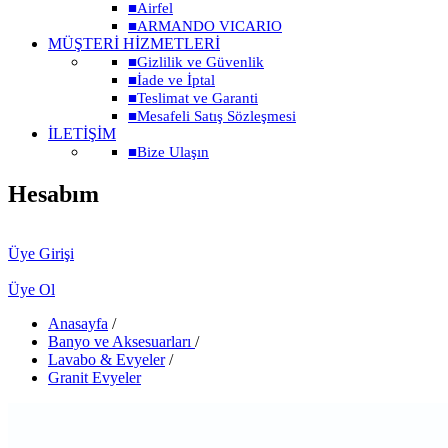
■
Airfel
■
ARMANDO VICARIO
MÜŞTERİ HİZMETLERİ
■
Gizlilik ve Güvenlik
■
İade ve İptal
■
Teslimat ve Garanti
■
Mesafeli Satış Sözleşmesi
İLETİŞİM
■
Bize Ulaşın
Hesabım
Üye Girişi
Üye Ol
Anasayfa
/
Banyo ve Aksesuarları
/
Lavabo & Evyeler
/
Granit Evyeler