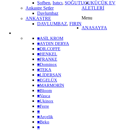
Şofben
,
Isıtıcı
,
SOĞUTUCU
KÜÇÜK EV
Ankastre Setler
ALETLERİ
Davlumbaz
Menu
ANKASTRE
DAVLUMBAZ
,
FIRIN
ANASAYFA
MARKALAR
■
ASİL KROM
■
AYDIN DERYA
■
DR.COFFE
■
HENKEL
■
FRANKE
■
Dominox
■
TEKA
■
LİDERSAN
■
EGELÜX
■
MARMORİN
■
Bloom
■
Vasca
■
Ukinox
■
Ferre
■
■
Arçelik
■
Beko
■