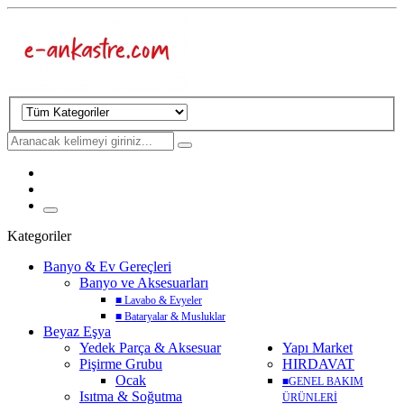
Kategoriler
Banyo & Ev Gereçleri
Banyo ve Aksesuarları
■
Lavabo & Evyeler
■
Bataryalar & Musluklar
Beyaz Eşya
Yedek Parça & Aksesuar
Yapı Market
Pişirme Grubu
HIRDAVAT
Ocak
■
GENEL BAKIM
Isıtma & Soğutma
ÜRÜNLERİ