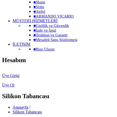
■
Sharp
■
Veito
■
Airfel
■
ARMANDO VICARIO
MÜŞTERİ HİZMETLERİ
■
Gizlilik ve Güvenlik
■
İade ve İptal
■
Teslimat ve Garanti
■
Mesafeli Satış Sözleşmesi
İLETİŞİM
■
Bize Ulaşın
Hesabım
Üye Girişi
Üye Ol
Silikon Tabancası
Anasayfa
/
Silikon Tabancası