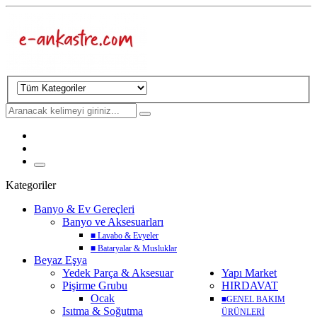
Kategoriler
Banyo & Ev Gereçleri
Banyo ve Aksesuarları
■
Lavabo & Evyeler
■
Bataryalar & Musluklar
Beyaz Eşya
Yedek Parça & Aksesuar
Yapı Market
Pişirme Grubu
HIRDAVAT
Ocak
■
GENEL BAKIM
Isıtma & Soğutma
ÜRÜNLERİ