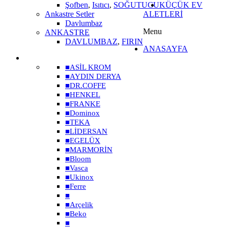
Şofben
,
Isıtıcı
,
SOĞUTUCU
KÜÇÜK EV
Ankastre Setler
ALETLERİ
Davlumbaz
Menu
ANKASTRE
DAVLUMBAZ
,
FIRIN
ANASAYFA
MARKALAR
■
ASİL KROM
■
AYDIN DERYA
■
DR.COFFE
■
HENKEL
■
FRANKE
■
Dominox
■
TEKA
■
LİDERSAN
■
EGELÜX
■
MARMORİN
■
Bloom
■
Vasca
■
Ukinox
■
Ferre
■
■
Arçelik
■
Beko
■