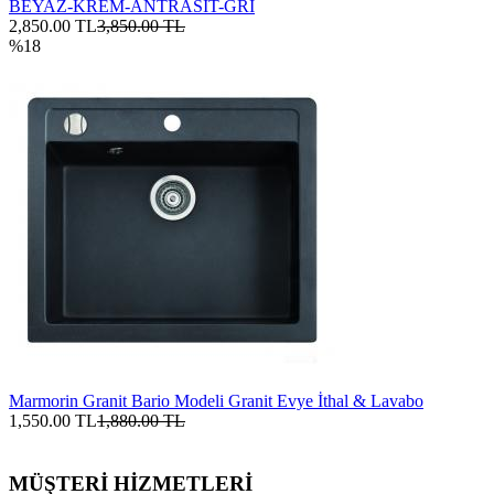
BEYAZ-KREM-ANTRASİT-GRİ
2,850.00 TL
3,850.00 TL
%18
Marmorin Granit Bario Modeli Granit Evye İthal & Lavabo
1,550.00 TL
1,880.00 TL
MÜŞTERİ HİZMETLERİ