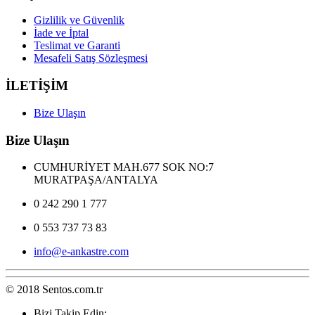
Gizlilik ve Güvenlik
İade ve İptal
Teslimat ve Garanti
Mesafeli Satış Sözleşmesi
İLETİŞİM
Bize Ulaşın
Bize Ulaşın
CUMHURİYET MAH.677 SOK NO:7
MURATPAŞA/ANTALYA
0 242 290 1 777
0 553 737 73 83
info@e-ankastre.com
© 2018 Sentos.com.tr
Bizi Takip Edin: