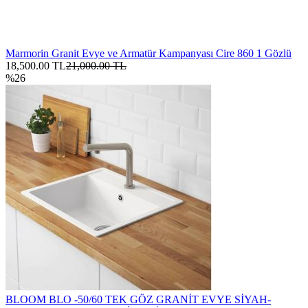
Marmorin Granit Evye ve Armatür Kampanyası Cire 860 1 Gözlü
18,500.00 TL
21,000.00 TL
%26
BLOOM BLO -50/60 TEK GÖZ GRANİT EVYE SİYAH-