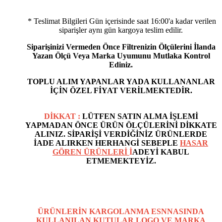
* Teslimat Bilgileri Gün içerisinde saat 16:00'a kadar verilen
siparişler aynı gün kargoya teslim edilir.
Siparişinizi Vermeden Önce Filtrenizin Ölçülerini İlanda
Yazan Ölçü Veya Marka Uyumunu Mutlaka Kontrol
Ediniz.
TOPLU ALIM YAPANLAR YADA KULLANANLAR
İÇİN ÖZEL FİYAT VERİLMEKTEDİR.
DİKKAT :
LÜTFEN SATIN ALMA İŞLEMİ
YAPMADAN ÖNCE ÜRÜN ÖLÇÜLERİNİ DİKKATE
ALINIZ. SİPARİŞİ VERDİĞİNİZ ÜRÜNLERDE
İADE ALIRKEN HERHANGİ SEBEPLE
HASAR
GÖREN ÜRÜNLERİ
İ
ADEYİ KABUL
ETMEMEKTEYİZ.
ÜRÜNLERİN KARGOLANMA ESNNASINDA
KULLANILAN
KUTULAR LOGO VE MARKA