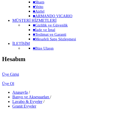
■
Sharp
■
Veito
■
Airfel
■
ARMANDO VICARIO
MÜŞTERİ HİZMETLERİ
■
Gizlilik ve Güvenlik
■
İade ve İptal
■
Teslimat ve Garanti
■
Mesafeli Satış Sözleşmesi
İLETİŞİM
■
Bize Ulaşın
Hesabım
Üye Girişi
Üye Ol
Anasayfa
/
Banyo ve Aksesuarları
/
Lavabo & Evyeler
/
Granit Evyeler