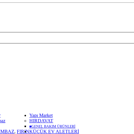
r
Yapı Market
baz
HIRDAVAT
■
GENEL BAKIM ÜRÜNLERİ
UMBAZ
,
FIRIN
KÜÇÜK EV ALETLERİ