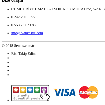
Bize Ulaşın
CUMHURİYET MAH.677 SOK NO:7 MURATPAŞA/ANT
0 242 290 1 777
0 553 737 73 83
info@e-ankastre.com
© 2018 Sentos.com.tr
Bizi Takip Edin: