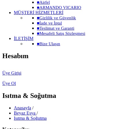
■
Airfel
■
ARMANDO VICARIO
MÜŞTERİ HİZMETLERİ
■
Gizlilik ve Güvenlik
■
İade ve İptal
■
Teslimat ve Garanti
■
Mesafeli Satış Sözleşmesi
İLETİŞİM
■
Bize Ulaşın
Hesabım
Üye Girişi
Üye Ol
Isıtma & Soğutma
Anasayfa
/
Beyaz Eşya
/
Isıtma & Soğutma