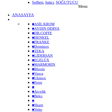
Şofben
,
Isıtıcı
,
SOĞUTUCU
Menu
ANASAYFA
MARKALAR
■
ASİL KROM
■
AYDIN DERYA
■
DR.COFFE
■
HENKEL
■
FRANKE
■
Dominox
■
TEKA
■
LİDERSAN
■
EGELÜX
■
MARMORİN
■
Bloom
■
Vasca
■
Ukinox
■
Ferre
■
■
Arçelik
■
Beko
■
■
Sharp
■
Veito