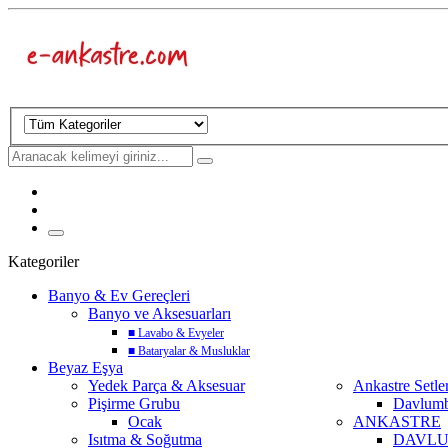
Kategoriler
Banyo & Ev Gereçleri
Banyo ve Aksesuarları
■
Lavabo & Evyeler
■
Bataryalar & Musluklar
Beyaz Eşya
Yedek Parça & Aksesuar
Ankastre Setle
Pişirme Grubu
Davlum
Ocak
ANKASTRE
Isıtma & Soğutma
DAVL